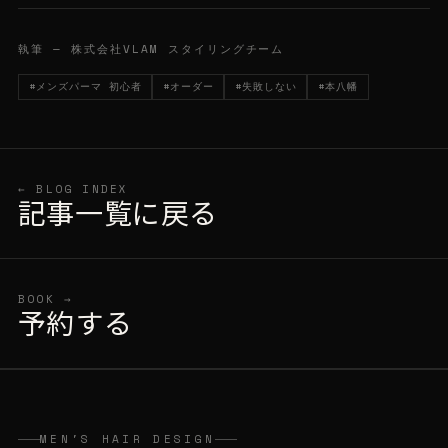
執筆 — 株式会社VLAM スタイリングチーム
#メンズパーマ 初心者
#オーダー
#失敗しない
#本八幡
← BLOG INDEX
記事一覧に戻る
BOOK →
予約する
MEN'S HAIR DESIGN