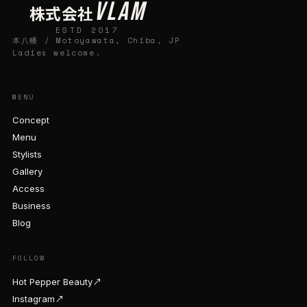
VLAM
株式会社
ESTD 2017
本八幡 / Motoyawata, Chiba, JP
Ladies welcome.
MENU
Concept
Menu
Stylists
Gallery
Access
Business
Blog
FOLLOW
Hot Pepper Beauty
↗
Instagram
↗