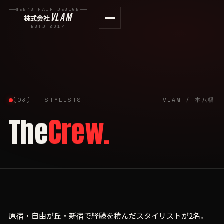
MEN'S HAIR DESIGN
VLAM
株式会社
ESTD 2017
(03) — STYLISTS
VLAM / 本八幡
The
Crew.
原宿・自由が丘・新宿で経験を積んだスタイリストが2名。