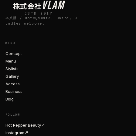
VLAM
株式会社
ESTD 2017
本八幡 / Motoyawata, Chiba, JP
Ladies welcome.
MENU
Concept
Menu
Stylists
Gallery
Access
Business
Blog
FOLLOW
Hot Pepper Beauty
↗
Instagram
↗