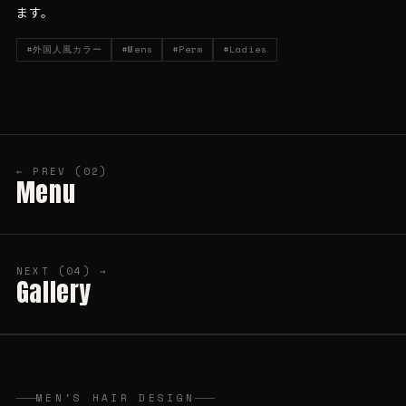
ます。
#外国人風カラー
#Mens
#Perm
#Ladies
← PREV (02)
Menu
NEXT (04) →
Gallery
MEN'S HAIR DESIGN