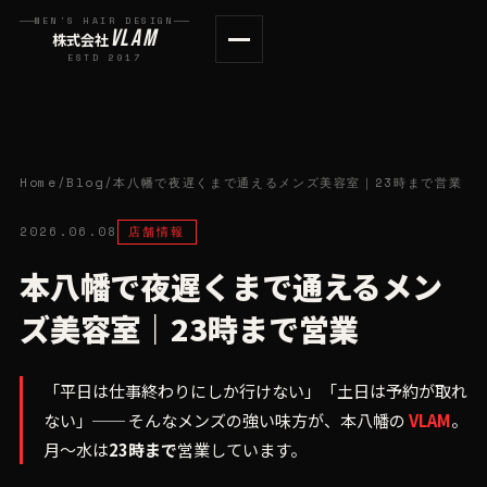
MEN'S HAIR DESIGN
VLAM
株式会社
ESTD 2017
Home
/
Blog
/
本八幡で夜遅くまで通えるメンズ美容室｜23時まで営業
2026.06.08
店舗情報
本八幡で夜遅くまで通えるメン
ズ美容室｜23時まで営業
「平日は仕事終わりにしか行けない」「土日は予約が取れ
ない」── そんなメンズの強い味方が、本八幡の
VLAM
。
月〜水は
23時まで
営業しています。