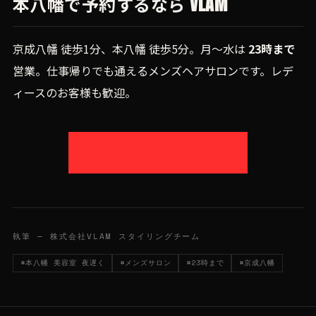
本八幡で予約するなら VLAM
京成八幡 徒歩1分、本八幡 徒歩5分。月〜水は
23時まで
営業。仕事帰りでも通えるメンズヘアサロンです。レデ
ィースのお客様も歓迎。
HOT PEPPER で予約する
執筆 — 株式会社VLAM スタイリングチーム
#本八幡 美容室 夜遅く
#メンズサロン
#23時まで
#京成八幡