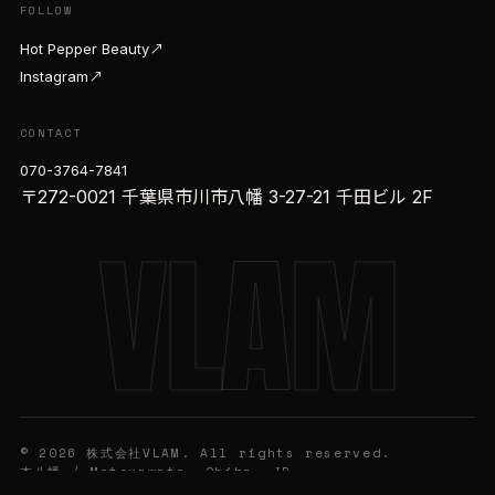
FOLLOW
Hot Pepper Beauty
↗
Instagram
↗
CONTACT
070-3764-7841
〒272-0021 千葉県市川市八幡 3-27-21 千田ビル 2F
VLAM
©
2026
株式会社VLAM. All rights reserved.
本八幡 / Motoyawata, Chiba, JP