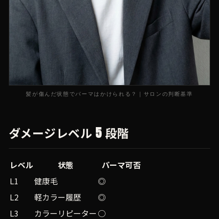
髪が傷んだ状態でパーマはかけられる？｜サロンの判断基準
ダメージレベル 5 段階
レベル
状態
パーマ可否
L1
健康毛
◎
L2
軽カラー履歴
◎
L3
カラーリピーター
○