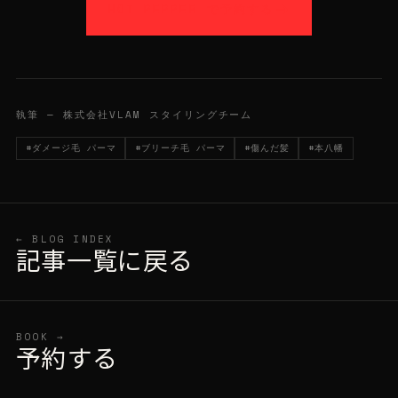
HOT PEPPER で予約する
執筆 — 株式会社VLAM スタイリングチーム
#ダメージ毛 パーマ
#ブリーチ毛 パーマ
#傷んだ髪
#本八幡
← BLOG INDEX
記事一覧に戻る
BOOK →
予約する