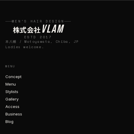
MEN'S HAIR DESIGN
VLAM
株式会社
ESTD 2017
本八幡 / Motoyawata, Chiba, JP
Ladies welcome.
MENU
Concept
Menu
Stylists
Gallery
Access
Business
Blog