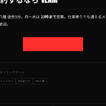
八幡 徒歩5分。月〜水は
23時まで
営業。仕事帰りでも通えるメ
歓迎。
HOT PEPPER で予約する
スタイリングチーム
 ヘッドスパ
#頭皮ケア
#本八幡