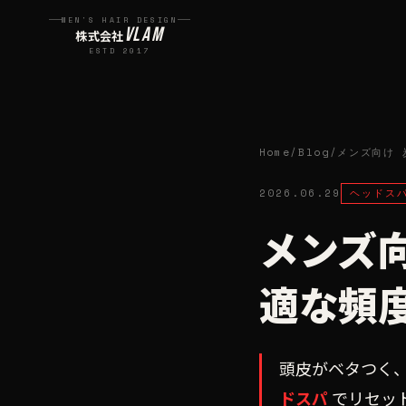
MEN'S HAIR DESIGN
VLAM
株式会社
ESTD 2017
Home
/
Blog
/
メンズ向け 
2026.06.29
ヘッドス
メンズ
適な頻
頭皮がベタつく
ドスパ
でリセッ