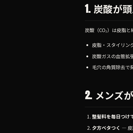
1. 炭酸
炭酸（CO₂）は皮脂
皮脂・スタイリン
炭酸ガスの血管拡
毛穴の角質除去で
2. メン
整髪料を毎日つけ
夕方ベタつく
— 