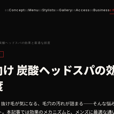
Concept
Menu
Stylists
Gallery
Access
Business
01
02
03
04
05
06
07
炭酸ヘッドスパの効果と最適な頻度
パ
向け 炭酸ヘッドスパの
度
、抜け毛が気になる、毛穴の汚れが詰まる──そんな悩
ト。本記事では効果のメカニズムと、メンズに最適な通